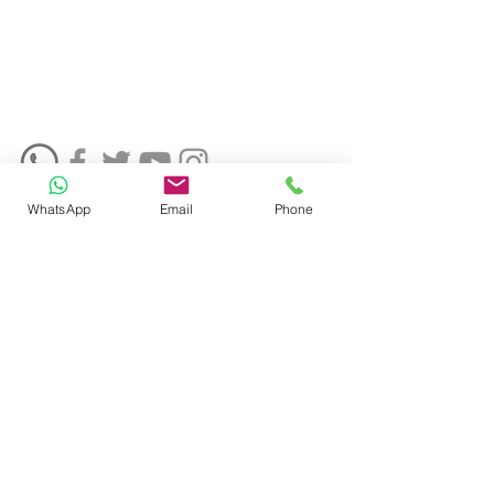
के इच्छुक छात्र पंजीकरण के लिए
पेपाल के माध्यम से भुगतान कर सकते
हैं। अधिक जानकारी के लिए कृपया
अपना अनुरोध
info@sujok.com
पर भेजें।
WhatsApp
Email
Phone