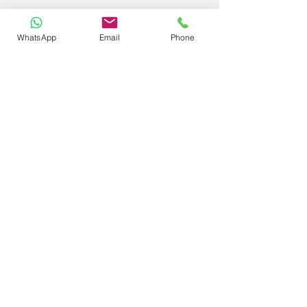
WhatsApp
Email
Phone
reach us
ADMINISTRATIVE HEAD OFFICE
SHARDA ISPAT COMPOUND, AUTOMOTIVE
SQUARE, KAMPTEE ROAD,
NAGPUR - 440026. MAHARASHTRA -INDIA
e.
info@sujok.com
|
helpdesk@sujok.com
p.
+91 - 7620262683 (10
.00am to 6.30pm IST)
follow us